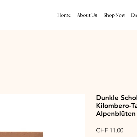
Home
About Us
Shop Now
Ev
Dunkle Scho
Kilombero-Ta
Alpenblüten 
Price
CHF 11.00