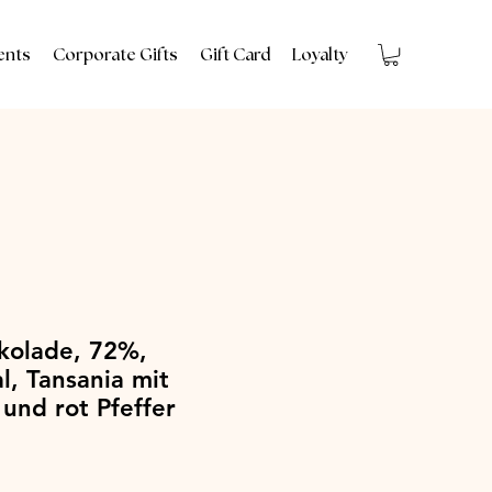
ents
Corporate Gifts
Gift Card
Loyalty
kolade, 72%,
l, Tansania mit
und rot Pfeffer