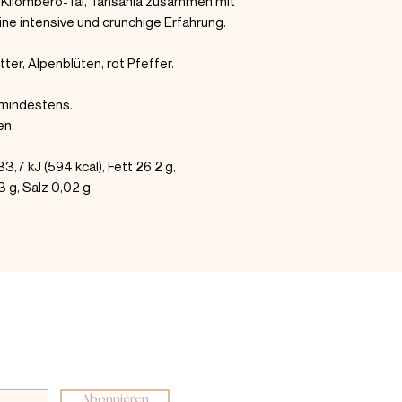
 Kilombero-Tal, Tansania zusammen mit
ine intensive und crunchige Erfahrung.
er, Alpenblüten, rot Pfeffer.
 mindestens.
en.
,7 kJ (594 kcal), Fett 26,2 g,
3 g, Salz 0,02 g
Abonnieren